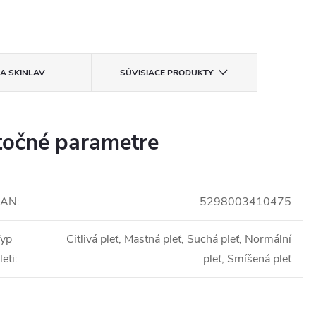
KA
SKINLAV
SÚVISIACE PRODUKTY
očné parametre
EAN
:
5298003410475
yp
Citlivá pleť, Mastná pleť, Suchá pleť, Normální
leti
:
pleť, Smíšená pleť