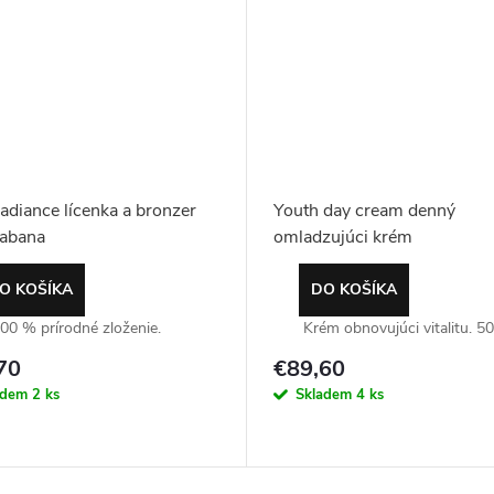
adiance lícenka a bronzer
Youth day cream denný
abana
omladzujúci krém
O KOŠÍKA
DO KOŠÍKA
00 % prírodné zloženie.
Krém obnovujúci vitalitu. 50
70
€89,60
adem
2 ks
Skladem
4 ks