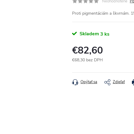
Neohodnotené
Po
Proti pigmentáciám a škvrnám. 1
Skladem
3 ks
€82,60
€68,30 bez DPH
Jednotková cena:
Opýtať sa
Zdieľať