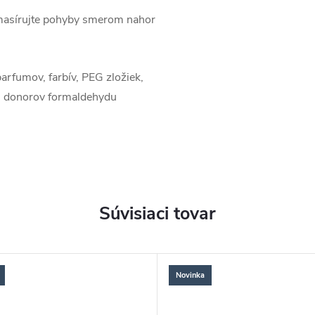
vmasírujte pohyby smerom nahor
arfumov, farbív, PEG zložiek,
u, donorov formaldehydu
Súvisiaci tovar
Novinka