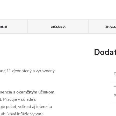
ENIE
DISKUSIA
ZNAČ
Dodat
asnejší, zjednotený a vyrovnaný
T
esencia s okamžitým účinkom
,
p
. Pracuje v súlade s
e počet, veľkosť aj intenzitu
uhlíková infúzia vytvára