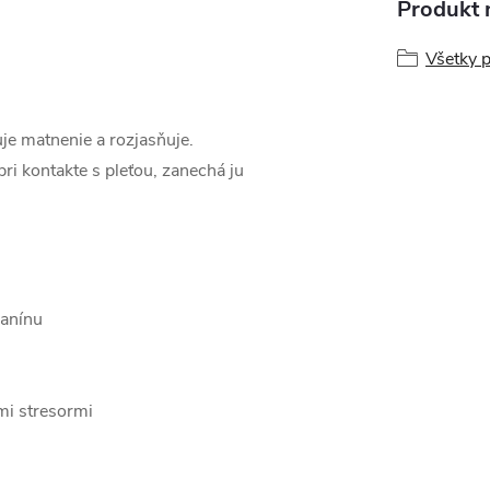
Produkt n
Všetky 
je matnenie a rozjasňuje.
pri kontakte s pleťou, zanechá ju
lanínu
mi stresormi