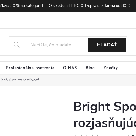
Zľava 30 % na kategorii LETO s kódom LETO30. Doprava zdarma od 80 €.
HĽADAŤ
Profesionálne ošetrenie
O NÁS
Blog
Značky
jasňujúca starostlivosť
Bright Spo
rozjasňujú