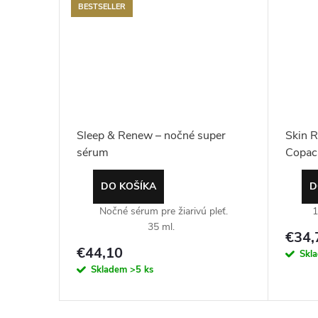
BESTSELLER
Sleep & Renew – nočné super
Skin R
sérum
Copac
DO KOŠÍKA
D
Nočné sérum pre žiarivú pleť.
1
35 ml.
€34,
€44,10
Skl
Skladem
>5 ks