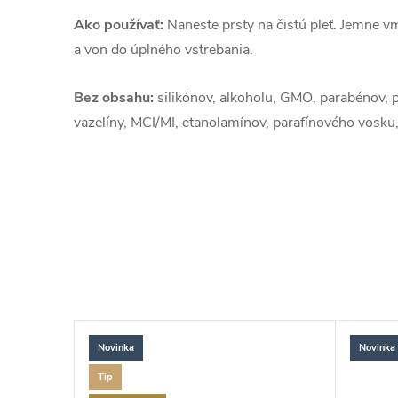
Ako používať:
Naneste prsty na čistú pleť. Jemne 
a von do úplného vstrebania.
Bez obsahu:
silikónov, alkoholu, GMO, parabénov, p
vazelíny, MCI/MI, etanolamínov, parafínového vosk
Novinka
Novinka
Tip