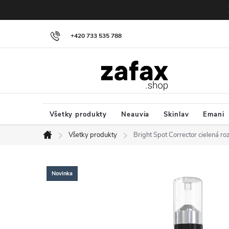
Prejsť na obsah
+420 733 535 788
Všetky produkty
Neauvia
Skinlav
Emani
Všetky produkty
Bright Spot Corrector cielená roz
Domov
Novinka