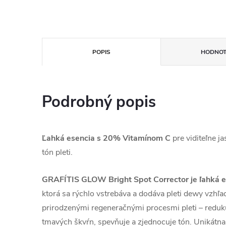
POPIS
HODNOT
Podrobný popis
Ľahká esencia s 20% Vitamínom C
pre viditeľne j
tón pleti.
GRAFÍTIS GLOW Bright Spot Corrector je ľahká 
ktorá sa rýchlo vstrebáva a dodáva pleti dewy vzhľad
prirodzenými regeneračnými procesmi pleti – redukuj
tmavých škvŕn, spevňuje a zjednocuje tón. Unikátna 