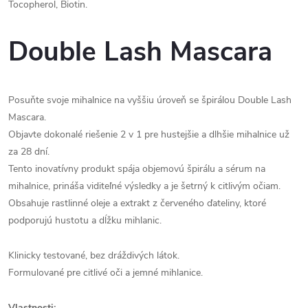
Tocopherol, Biotin.
Double Lash Mascara
ANO, MÁM ZÁJEM
Vložením e-mailu souhlasím s
podmínkami ochrany osobních údajů.
Posuňte svoje mihalnice na vyššiu úroveň se špirálou Double Lash
Mascara.
Objavte dokonalé riešenie 2 v 1 pre hustejšie a dlhšie mihalnice už
za 28 dní.
Tento inovatívny produkt spája objemovú špirálu a sérum na
mihalnice, prináša viditeľné výsledky a je šetrný k citlivým očiam.
Obsahuje rastlinné oleje a extrakt z červeného ďateliny, ktoré
podporujú hustotu a dĺžku mihlanic.
Klinicky testované, bez dráždivých látok.
Formulované pre citlivé oči a jemné mihlanice.
Vlastnosti: