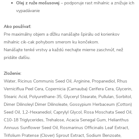
Olej z ruže mošusovej
– podporuje rast mihalnic a znižuje ich
vypadávanie
Ako používať:
Pre maximálny objem a dĺžku nanášajte špirálu od korienkov
mihalnic cik-cak pohybom smerom ku končekom.
Nanášajte tenké vrstvy a každú nechajte mierne zaschnúť, než
pridáte ďalšiu.
Zloženie:
Water, Ricinus Communis Seed Oil, Arginine, Propanediol, Rhus
Verniciflua Peel Cera, Copernicia (Carnauba) Cerifera Cera, Glycerin,
Stearic Acid, Polyurethane-35, Glyceryl Stearate, Pullulan, Sorbitol,
Dimer Dilinoleyl Dimer Dilinoleate, Gossypium Herbaceum (Cotton)
Seed Oil, 1,2-Hexanediol, Caprylyl Glycol, Rosa Moschata Seed Oil,
C10-18 Triglycerides, Trehalose, Acacia Senegal Gum, Helianthus
Annuus Sunflower Seed Oil, Rosmarinus Officinalis Leaf Extract,
Trifolium Pratense (Clover) Sprout Extract, Sodium Benzoate,