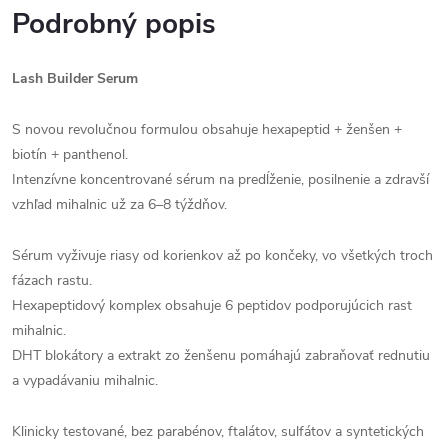
Podrobný popis
Lash Builder Serum
S novou revolučnou formulou obsahuje hexapeptid + ženšen +
biotín + panthenol.
Intenzívne koncentrované sérum na predĺženie, posilnenie a zdravší
vzhľad mihalnic už za 6–8 týždňov.
Sérum vyživuje riasy od korienkov až po končeky, vo všetkých troch
fázach rastu.
Hexapeptidový komplex obsahuje 6 peptidov podporujúcich rast
mihalnic.
DHT blokátory a extrakt zo ženšenu pomáhajú zabraňovať rednutiu
a vypadávaniu mihalnic.
Klinicky testované, bez parabénov, ftalátov, sulfátov a syntetických