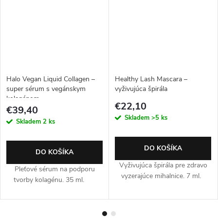
Halo Vegan Liquid Collagen –
Healthy Lash Mascara –
super sérum s vegánskym
vyživujúca špirála
kolagénom
€22,10
€39,40
Skladem
>5 ks
Skladem
2 ks
DO KOŠÍKA
DO KOŠÍKA
Vyživujúca špirála pre zdravo
Pleťové sérum na podporu
vyzerajúce mihalnice. 7 ml.
tvorby kolagénu. 35 ml.