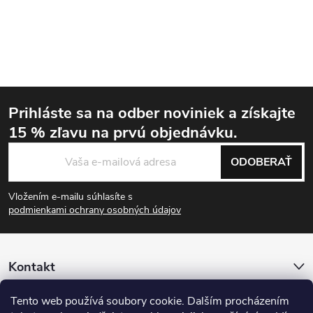
Prihláste sa na odber noviniek
a získajte
15 % zľavu
na prvú objednávku.
Zápätie
ODOBERAŤ
Vložením e-mailu súhlasíte s
podmienkami ochrany osobných údajov
Kontakt
Tento web používá soubory cookie. Dalším procházením
Informácie pre vás