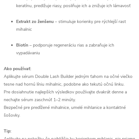
keratínu, predlžuje riasy, posilňuje ich a znižuje ich lámavosť
Extrakt zo ženšenu
– stimuluje korienky pre rýchlejší rast
mihalnic
Biotín
– podporuje regeneráciu rias a zabraňuje ich
vypadávaniu
Ako používať:
Aplikujte sérum Double Lash Builder jedným ťahom na očné viečko
tesne nad hornú líniu mihalnic, podobne ako tekutú očnú linku.
Pre dosiahnutie najlepších výsledkov používajte dvakrát denne a
nechajte sérum zaschnúť 1–2 minúty.
Bezpečné pre predĺžené mihalnice, umelé mihlanice a kontaktné
šošovky.
Tip:
Aplikujte na pokožku čo najbližšie ku korienkom mihlanic, nie priamo