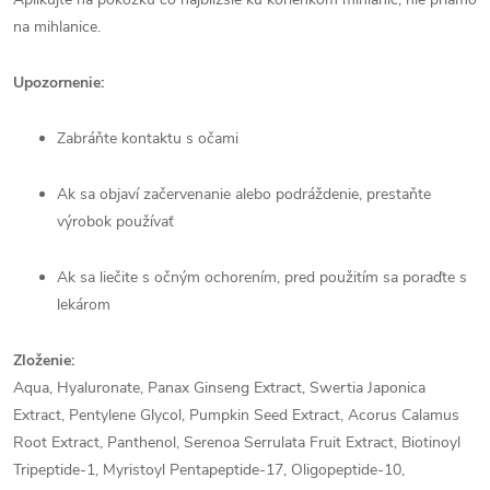
na mihlanice.
×
Upozornenie:
Zabráňte kontaktu s očami
Ak sa objaví začervenanie alebo podráždenie, prestaňte
výrobok používať
Ak sa liečite s očným ochorením, pred použitím sa poraďte s
15% SLEVA
lekárom
Zloženie:
NA PRVNÍ NÁKUP
Aqua, Hyaluronate, Panax Ginseng Extract, Swertia Japonica
Přihlášením k odběru newsletteru získáte
příjemnou
SLEVU 15%
na první nákup a
Extract, Pentylene Glycol, Pumpkin Seed Extract, Acorus Calamus
ještě se pravidelně dozvíte o našich akcích
Root Extract, Panthenol, Serenoa Serrulata Fruit Extract, Biotinoyl
a novinkách.
Tripeptide-1, Myristoyl Pentapeptide-17, Oligopeptide-10,