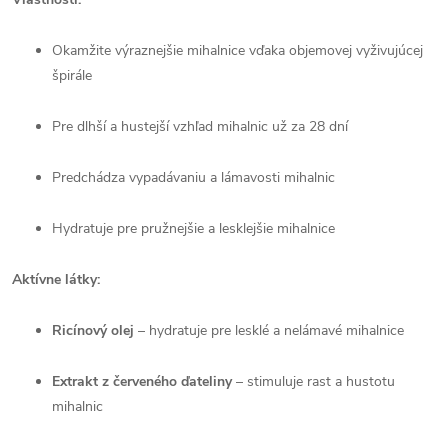
Okamžite výraznejšie mihalnice vďaka objemovej vyživujúcej
špirále
Pre dlhší a hustejší vzhľad mihalnic už za 28 dní
Predchádza vypadávaniu a lámavosti mihalnic
Hydratuje pre pružnejšie a lesklejšie mihalnice
Aktívne látky:
Ricínový olej
– hydratuje pre lesklé a nelámavé mihalnice
Extrakt z červeného ďateliny
– stimuluje rast a hustotu
mihalnic