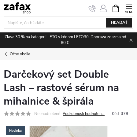
Prejsť na obsah
NÁKUPNÝ
HĽADAŤ
Zľava 30 % na kategorii LETO s kódom LETO30. Doprava zdarma od
80 €.
Očné okolie
Darčekový set Double
Lash – rastové sérum na
mihalnice & špirála
Neohodnotené
Podrobnosti hodnotenia
Kód:
379
Novinka