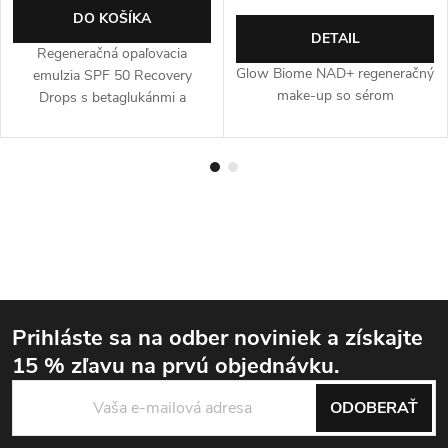
DO KOŠÍKA
DETAIL
Regeneračná opaľovacia
Glow Biome NAD+ regeneračný
emulzia SPF 50 Recovery
make-up so sérom
Drops s betaglukánmi a
peptidmi. 50 ml.
Prihláste sa na odber noviniek
a získajte
15 % zľavu
na prvú objednávku.
Zápätie
ODOBERAŤ