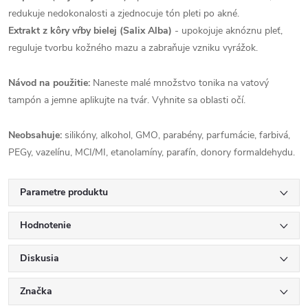
redukuje nedokonalosti a zjednocuje tón pleti po akné.
Extrakt z kôry vŕby bielej (Salix Alba)
- upokojuje aknóznu pleť,
reguluje tvorbu kožného mazu a zabraňuje vzniku vyrážok.
Návod na použitie:
Naneste malé množstvo tonika na vatový
tampón a jemne aplikujte na tvár. Vyhnite sa oblasti očí.
Neobsahuje:
silikóny, alkohol, GMO, parabény, parfumácie, farbivá,
PEGy, vazelínu, MCI/MI, etanolamíny, parafín, donory formaldehydu.
Parametre produktu
Hodnotenie
Diskusia
Značka