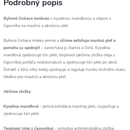
Podrobný popis
Bylinné čistiace tonikum
s kyselinou mandľovou a olejom z
čajovníka na mastnú a aknóznu pleť.
Bylinné čistiace mlieko jemne a
účinne exfoliuje mastnú pleť a
pomáha ju upokojiť
– zanecháva ju žiarivú a čistú. Kyselina
mandľová zjednocuje tón pleti, terpineol (aktívna zložka oleja z
čajovníka) potláča nedokonalosti a zjednocuje tón pleti po akné.
Extrakt z kôry vŕby bielej upokojuje a reguluje tvorbu kožného mazu.
Ideálna pre mastnú a aknóznu pleť.
Aktívne zložky
Kyselina mandľová
- jemná exfoliácia mastnej pleti, rozjasňuje a
zjednocuje tón pleti.
Terpineol (olej z čajovníka)
- prírodná antimikrobiálna zložka,