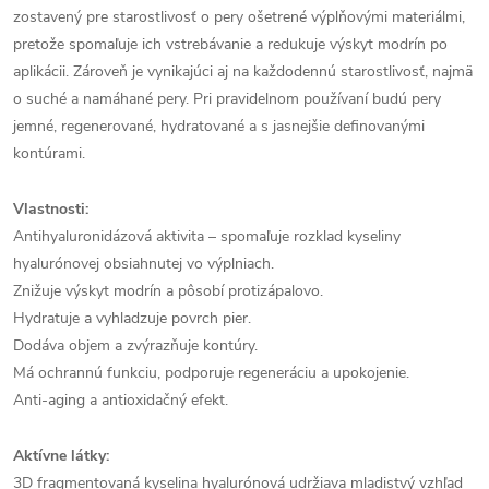
zostavený pre starostlivosť o pery ošetrené výplňovými materiálmi,
pretože spomaľuje ich vstrebávanie a redukuje výskyt modrín po
aplikácii. Zároveň je vynikajúci aj na každodennú starostlivosť, najmä
o suché a namáhané pery. Pri pravidelnom používaní budú pery
jemné, regenerované, hydratované a s jasnejšie definovanými
kontúrami.
Vlastnosti:
Antihyaluronidázová aktivita – spomaľuje rozklad kyseliny
hyalurónovej obsiahnutej vo výplniach.
Znižuje výskyt modrín a pôsobí protizápalovo.
Hydratuje a vyhladzuje povrch pier.
Dodáva objem a zvýrazňuje kontúry.
Má ochrannú funkciu, podporuje regeneráciu a upokojenie.
Anti-aging a antioxidačný efekt.
Aktívne látky:
3D fragmentovaná kyselina hyalurónová udržiava mladistvý vzhľad