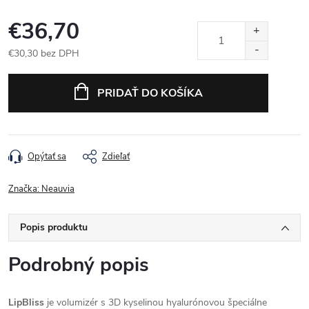
€36,70
€30,30 bez DPH
Jednotková cena:
PRIDAŤ DO KOŠÍKA
Opýtať sa
Zdieľať
Značka:
Neauvia
Popis produktu
Podrobný popis
LipBliss
je volumizér s 3D kyselinou hyalurónovou špeciálne