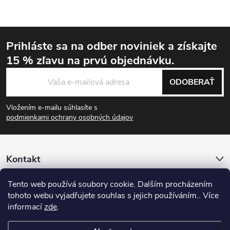
Prihláste sa na odber noviniek
a získajte
15 % zľavu
na prvú objednávku.
Zápätie
ODOBERAŤ
Vložením e-mailu súhlasíte s
podmienkami ochrany osobných údajov
Kontakt
Tento web používá soubory cookie. Dalším procházením
Informácie pre vás
tohoto webu vyjadřujete souhlas s jejich používáním.. Více
informací
zde
.
Sledujte nás