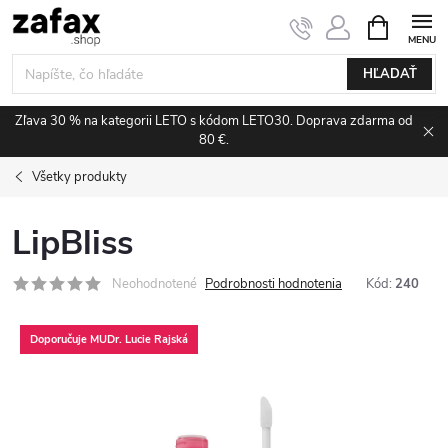
Prejsť na obsah
NÁKUPNÝ
HĽADAŤ
Zľava 30 % na kategorii LETO s kódom LETO30. Doprava zdarma od
80 €.
Všetky produkty
LipBliss
Neohodnotené
Podrobnosti hodnotenia
Kód:
240
Doporučuje MUDr. Lucie Rajská