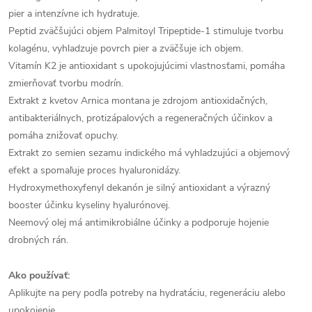
pier a intenzívne ich hydratuje.
Peptid zväčšujúci objem Palmitoyl Tripeptide-1 stimuluje tvorbu
kolagénu, vyhladzuje povrch pier a zväčšuje ich objem.
Vitamín K2 je antioxidant s upokojujúcimi vlastnosťami, pomáha
zmierňovať tvorbu modrín.
Extrakt z kvetov Arnica montana je zdrojom antioxidačných,
antibakteriálnych, protizápalových a regeneračných účinkov a
pomáha znižovať opuchy.
Extrakt zo semien sezamu indického má vyhladzujúci a objemový
efekt a spomaľuje proces hyaluronidázy.
Hydroxymethoxyfenyl dekanón je silný antioxidant a výrazný
booster účinku kyseliny hyalurónovej.
Neemový olej má antimikrobiálne účinky a podporuje hojenie
drobných rán.
Ako používať:
Aplikujte na pery podľa potreby na hydratáciu, regeneráciu alebo
upokojenie.