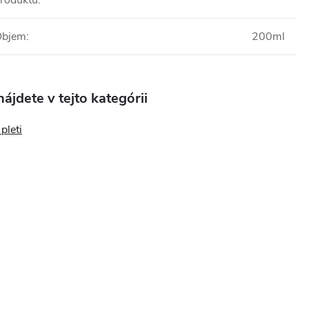
roduktu
:
Objem
:
200ml
ájdete v tejto kategórii
pleti