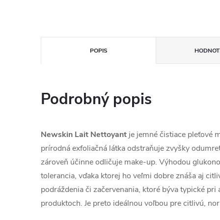
POPIS
HODNOT
Podrobný popis
Newskin Lait Nettoyant
je jemné čistiace pleťové 
prírodná exfoliačná látka odstraňuje zvyšky odumrete
zároveň účinne odličuje make-up. Výhodou glukonol
tolerancia, vďaka ktorej ho veľmi dobre znáša aj ci
podráždenia či začervenania, ktoré býva typické pri 
produktoch. Je preto ideálnou voľbou pre citlivú, no