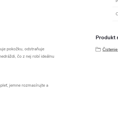
p
Produkt n
iuje pokožku, odstraňuje
Čistenie 
edráždi, čo z nej robí ideálnu
 pleť, jemne rozmasírujte a