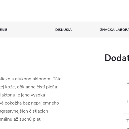
ENIE
DISKUSIA
ZNAČKA
LABORA
Dodat
mlieko s glukonolaktónom. Táto
j kože, dôkladne čistí pleť a
aktónu je jeho vysoká
T
tlivá pokožka bez nepríjemného
agresívnejších čistiacich
rmálnu až suchú pleť.
T