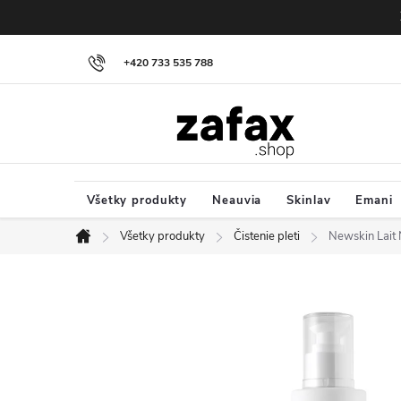
Prejsť na obsah
+420 733 535 788
Všetky produkty
Neauvia
Skinlav
Emani
Všetky produkty
Čistenie pleti
Newskin Lait 
Domov