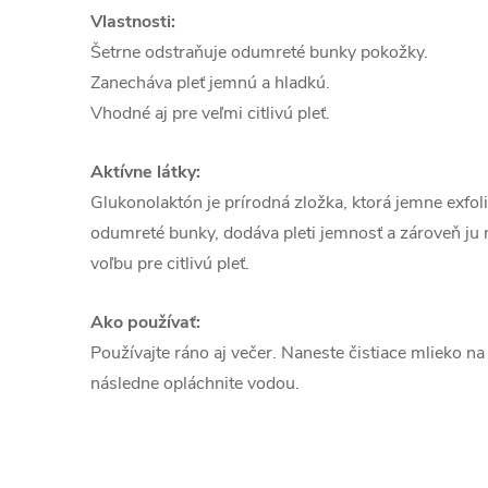
Vlastnosti:
Šetrne odstraňuje odumreté bunky pokožky.
Zanecháva pleť jemnú a hladkú.
Vhodné aj pre veľmi citlivú pleť.
Aktívne látky:
Glukonolaktón je prírodná zložka, ktorá jemne exfol
odumreté bunky, dodáva pleti jemnosť a zároveň ju n
voľbu pre citlivú pleť.
Ako používať:
Používajte ráno aj večer. Naneste čistiace mlieko na
následne opláchnite vodou.