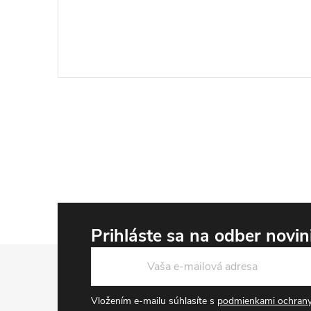
Prihláste sa na odber novi
Zápätie
Vložením e-mailu súhlasíte s
podmienkami ochrany