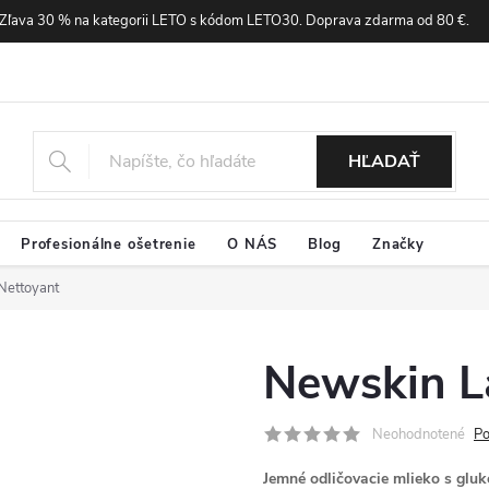
Zľava 30 % na kategorii LETO s kódom LETO30. Doprava zdarma od 80 €.
HĽADAŤ
Profesionálne ošetrenie
O NÁS
Blog
Značky
Nettoyant
Newskin L
Neohodnotené
Po
Jemné odličovacie mlieko s gluko