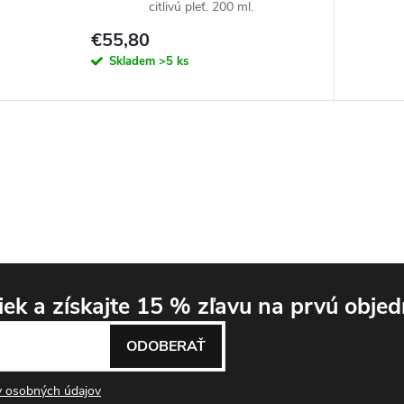
citlivú pleť. 200 ml.
€55,80
Skladem
>5 ks
niek
a získajte 15 % zľavu
na prvú objed
ODOBERAŤ
 osobných údajov