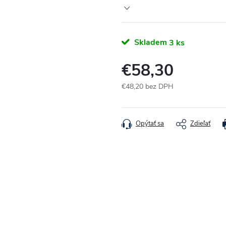
Skladem
3 ks
€58,30
€48,20 bez DPH
Jednotková cena:
Opýtať sa
Zdieľať