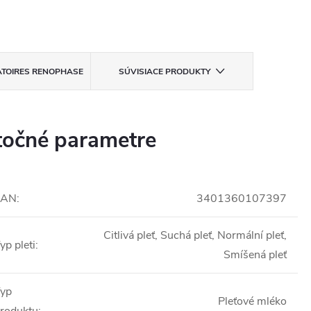
TOIRES RENOPHASE
SÚVISIACE PRODUKTY
očné parametre
EAN
:
3401360107397
Citlivá pleť, Suchá pleť, Normální pleť,
yp pleti
:
Smíšená pleť
yp
Pleťové mléko