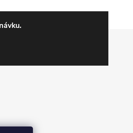
návku.