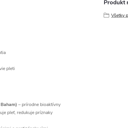
Produkt n
Všetky 
tia
ie pleti
z Baham)
– prírodne bioaktívny
ňuje pleť, redukuje príznaky