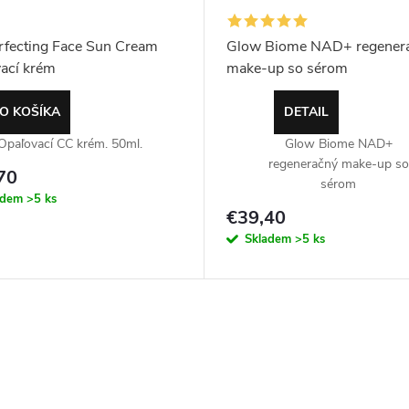
rfecting Face Sun Cream
Glow Biome NAD+ regener
ací krém
make-up so sérom
O KOŠÍKA
DETAIL
Opaľovací CC krém. 50ml.
Glow Biome NAD+
regeneračný make-up so
70
sérom
adem
>5 ks
€39,40
Skladem
>5 ks