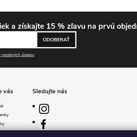
niek
a získajte 15 % zľavu
na prvú objed
ODOBERAŤ
 osobných údajov
e vás
Sledujte nás
ár
enky
ny