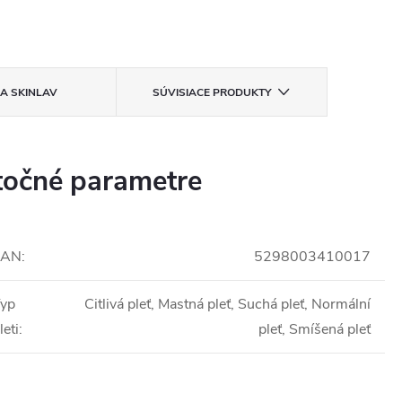
KA
SKINLAV
SÚVISIACE PRODUKTY
očné parametre
EAN
:
5298003410017
yp
Citlivá pleť, Mastná pleť, Suchá pleť, Normální
leti
:
pleť, Smíšená pleť