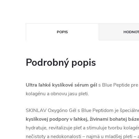
POPIS
HODNOT
Podrobný popis
Ultra ľahké kyslíkové sérum gél
s Blue Peptide pre 
kolagénu a obnovu jasu pleti.
SKINLAV Oxygóno Gél s Blue Peptidom je špeciáln
kyslíkovej podpory v ľahkej, živinami bohatej báz
hydratuje, revitalizuje pleť a stimuluje tvorbu kolagén
nečistoty a nedokonalosti – najmä u mladšej pleti – 