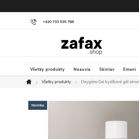
Prejsť na obsah
+420 733 535 788
Všetky produkty
Neauvia
Skinlav
Emani
Všetky produkty
Oxygóno Gel kyslíkové gél séru
Domov
Novinka