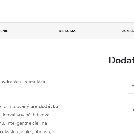
ENIE
DISKUSIA
ZNAČ
Dodat
hydratáciu, stimuláciu
T
e formulovaný
pre dodávku
p
e
. Inovatívny gél hĺbkovo
u. Inteligentne cieli na
a okysličuje pleť, obnovuje