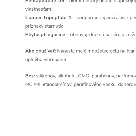
Pentapeptide-59
– biomimetický peptid s upokojuj
vlastnosťami.
Copper Tripeptide-1
– podporuje regeneráciu, spev
príznaky starnutia.
Phytosphingosine
– obnovuje kožnú bariéru a znižu
Ako používať:
Naneste malé množstvo gélu na tvár 
úplného vstrebania.
Bez:
silikónov, alkoholu, GMO, parabénov, parfumov, 
MCI/MI, etanolamínov, parafínového vosku, donoro