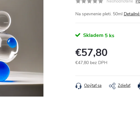
Neohodnotené
Po
Na spevnenie pleti. 50ml
Detailné
Skladem
5 ks
€57,80
€47,80 bez DPH
Jednotková cena:
Opýtať sa
Zdieľať