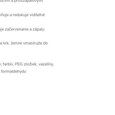
úcimi a protizápalovými
ňuje a redukuje viditeľné
je začervenanie a zápaly.
a krk. Jemne vmasírujte do
farbív, PEG zložiek, vazelíny,
v formaldehydu