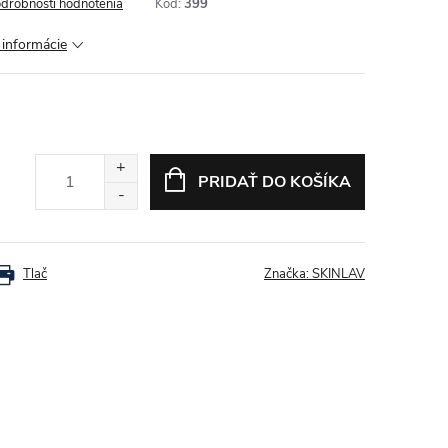
drobnosti hodnotenia
Kód:
399
 informácie
PRIDAŤ DO KOŠÍKA
Tlač
Značka:
SKINLAV