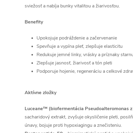
sviežosť a nabíja bunky vitalitou a žiarivosťou.
Benefity
Upokojuje podráždenie a začervenanie
Spevňuje a vypína pleť, zlepšuje elasticitu
Redukuje jemné linky, vrásky a príznaky starnu
Zlepšuje jasnosť, žiarivosť a tón pleti
Podporuje hojenie, regeneráciu a celkové zdrav
Aktívne zložky
Luceane™ (biofermentácia Pseudoalteromonas 
sacharidový extrakt, zvyšuje okysličenie pleti, posil
únavy, bojuje proti hypoxiagingu a znečisteniu.