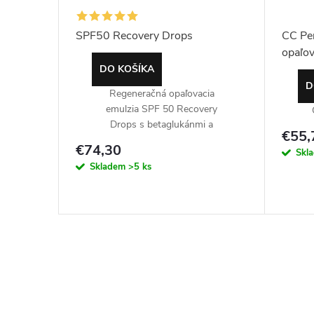
SPF50 Recovery Drops
CC Pe
opaľov
DO KOŠÍKA
D
Regeneračná opaľovacia
emulzia SPF 50 Recovery
Drops s betaglukánmi a
€55,
peptidmi. 50 ml.
€74,30
Skl
Skladem
>5 ks