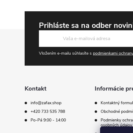
Prihláste sa na odber novi
Zápätie
Vložením e-mailu súhlasíte s
podmienkami ochrany
Kontakt
Informácie pr
info
@
zafax.shop
Kontaktný formul
+420 733 535 788
Obchodné podmi
Po-Pá 9:00 - 14:00
Podmienky ochra
osobných údajov