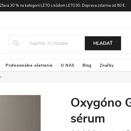
Zľava 30 % na kategorii LETO s kódom LETO30. Doprava zdarma od 80 €.
HĽADAŤ
Profesionálne ošetrenie
O NÁS
Blog
Značky
m
Oxygóno Ge
sérum