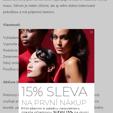
mazu. Sérum je nielen účinné, ale aj veľmi dobre tolerované
pokožkou a má príjemnú textúru.
Vlastnosti:
×
Vyhladenie vrások.
Vypnutie pokožky.
Redukcia tvorby mazu.
Zmiernenie pigmentácií.
Silný omladzujúci účinok.
Používa sa iba večer.
Aktívne látky:
15% SLEVA
Retinový komplex (0,1 % retinol, 0,1 % retinal, 1 % bioretinol):
NA PRVNÍ NÁKUP
zvyšuje produkciu kolagénu a elastínu, podporuje regeneráciu
buniek, zabezpečuje jemnú exfoliáciu a redukuje tvorbu kožného
Přihlášením k odběru newsletteru
získáte příjemnou
SLEVU 15%
na první