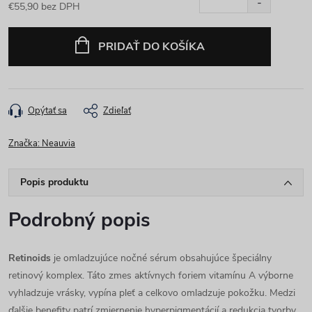
€55,90 bez DPH
Jednotková cena:
PRIDAŤ DO KOŠÍKA
Opýtať sa
Zdieľať
Značka:
Neauvia
Popis produktu
Podrobný popis
Retinoids
je omladzujúce nočné sérum obsahujúce špeciálny
retinový komplex. Táto zmes aktívnych foriem vitamínu A výborne
vyhladzuje vrásky, vypína pleť a celkovo omladzuje pokožku. Medzi
ďalšie benefity patrí zmiernenie hyperpigmentácií a redukcia tvorby