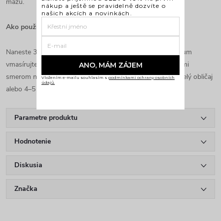
mazu.
nákup a ještě se pravidelně dozvíte o
našich akcích a novinkách.
Ako používať:
Naneste 3–5 kvapiek do dlane, ruky si jemne pretrite a sérum
vmasírujte do tváre, krku a dekoltu. Masírujte oboma rukami
ANO, MÁM ZÁJEM
smerom nahor. Odporúčané množstvo je 2–3 kvapky na celý obličaj
Vložením e-mailu souhlasím s
podmínkami ochrany osobních
údajů.
alebo 4–5 kvapiek na tvár, krk a dekolt.
Parametre produktu
Hodnotenie
Diskusia
Značka