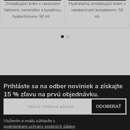
Omladzujúci krém s rastovými
Hydratačný omladzujúci krém s
faktormi, ceramidmi a kyselinou
rebalančným komplexom. 50
hyalurónovou. 50 ml.
ml.
Prihláste sa na odber noviniek
a získajte
15 % zľavu
na prvú objednávku.
Zápätie
ODOBERAŤ
Vložením e-mailu súhlasíte s
podmienkami ochrany osobných údajov