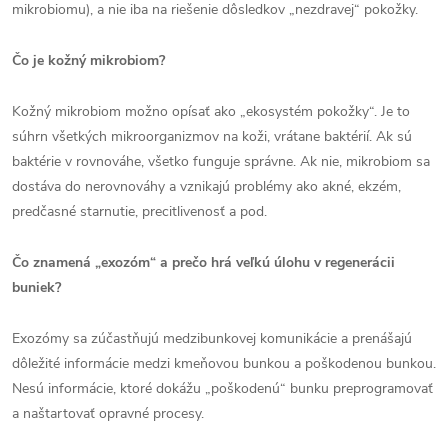
mikrobiomu), a nie iba na riešenie dôsledkov „nezdravej“ pokožky.
Čo je kožný mikrobiom?
Kožný mikrobiom možno opísať ako „ekosystém pokožky“. Je to
súhrn všetkých mikroorganizmov na koži, vrátane baktérií. Ak sú
baktérie v rovnováhe, všetko funguje správne. Ak nie, mikrobiom sa
dostáva do nerovnováhy a vznikajú problémy ako akné, ekzém,
predčasné starnutie, precitlivenosť a pod.
Čo znamená „exozóm“ a prečo hrá veľkú úlohu v regenerácii
buniek?
Exozómy sa zúčastňujú medzibunkovej komunikácie a prenášajú
dôležité informácie medzi kmeňovou bunkou a poškodenou bunkou.
Nesú informácie, ktoré dokážu „poškodenú“ bunku preprogramovať
a naštartovať opravné procesy.