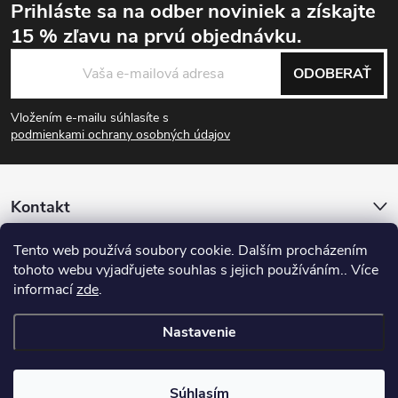
Prihláste sa na odber noviniek
a získajte
15 % zľavu
na prvú objednávku.
Zápätie
ODOBERAŤ
Vložením e-mailu súhlasíte s
podmienkami ochrany osobných údajov
Kontakt
Tento web používá soubory cookie. Dalším procházením
Informácie pre vás
tohoto webu vyjadřujete souhlas s jejich používáním.. Více
informací
zde
.
Sledujte nás
Nastavenie
Copyright 2026
Zafax.shop
. Všetky práva vyhradené.
Súhlasím