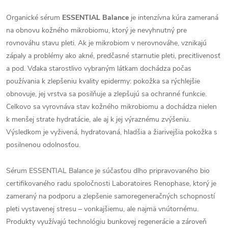
Organické sérum
ESSENTIAL Balance
je intenzívna kúra zameraná
na obnovu kožného mikrobiomu, ktorý je nevyhnutný pre
rovnováhu stavu pleti. Ak je mikrobiom v nerovnováhe, vznikajú
zápaly a problémy ako akné, predčasné starnutie pleti, precitlivenosť
a pod. Vďaka starostlivo vybraným látkam dochádza počas
používania k zlepšeniu kvality epidermy: pokožka sa rýchlejšie
obnovuje, jej vrstva sa posilňuje a zlepšujú sa ochranné funkcie.
Celkovo sa vyrovnáva stav kožného mikrobiomu a dochádza nielen
k menšej strate hydratácie, ale aj k jej výraznému zvýšeniu.
Výsledkom je vyživená, hydratovaná, hladšia a žiarivejšia pokožka s
posilnenou odolnosťou.
Sérum ESSENTIAL Balance je súčasťou dlho pripravovaného bio
certifikovaného radu spoločnosti Laboratoires Renophase, ktorý je
zameraný na podporu a zlepšenie samoregeneračných schopností
pleti vystavenej stresu – vonkajšiemu, ale najmä vnútornému.
Produkty využívajú technológiu bunkovej regenerácie a zároveň