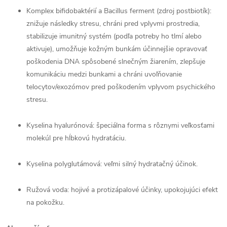
Komplex bifidobaktérií a Bacillus ferment (zdroj postbiotík):
znižuje následky stresu, chráni pred vplyvmi prostredia,
stabilizuje imunitný systém (podľa potreby ho tlmí alebo
aktivuje), umožňuje kožným bunkám účinnejšie opravovať
poškodenia DNA spôsobené slnečným žiarením, zlepšuje
komunikáciu medzi bunkami a chráni uvoľňovanie
telocytov/exozómov pred poškodením vplyvom psychického
×
stresu.
Kyselina hyalurónová: špeciálna forma s rôznymi veľkosťami
molekúl pre hĺbkovú hydratáciu.
Kyselina polyglutámová: veľmi silný hydratačný účinok.
Ružová voda: hojivé a protizápalové účinky, upokojujúci efekt
na pokožku.
15% SLEVA