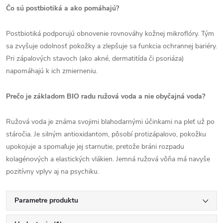
Čo sú postbiotiká a ako pomáhajú?
Postbiotiká podporujú obnovenie rovnováhy kožnej mikroflóry. Tým
sa zvyšuje odolnosť pokožky a zlepšuje sa funkcia ochrannej bariéry.
Pri zápalových stavoch (ako akné, dermatitída či psoriáza)
napomáhajú k ich zmierneniu.
Prečo je základom BIO radu ružová voda a nie obyčajná voda?
Ružová voda je známa svojimi blahodarnými účinkami na pleť už po
stáročia. Je silným antioxidantom, pôsobí protizápalovo, pokožku
upokojuje a spomaľuje jej starnutie, pretože bráni rozpadu
kolagénových a elastických vlákien. Jemná ružová vôňa má navyše
pozitívny vplyv aj na psychiku.
Parametre produktu