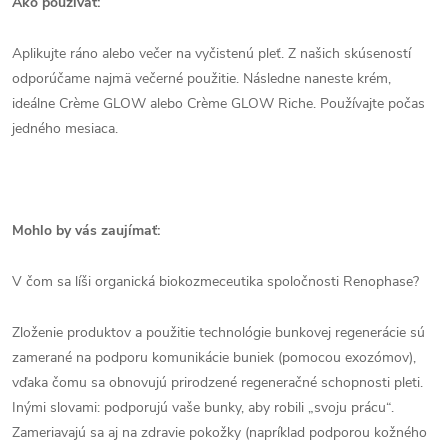
Ako používať:
NA PRVNÍ NÁKUP
Aplikujte ráno alebo večer na vyčistenú pleť. Z našich skúseností
Přihlášením k odběru newsletteru získáte
odporúčame najmä večerné použitie. Následne naneste krém,
příjemnou
SLEVU 15%
na první nákup a
ještě se pravidelně dozvíte o našich akcích
ideálne Crème GLOW alebo Crème GLOW Riche. Používajte počas
a novinkách.
jedného mesiaca.
ANO, MÁM ZÁJEM
Mohlo by vás zaujímať:
Vložením e-mailu souhlasím s
podmínkami ochrany osobních údajů.
V čom sa líši organická biokozmeceutika spoločnosti Renophase?
Zloženie produktov a použitie technológie bunkovej regenerácie sú
zamerané na podporu komunikácie buniek (pomocou exozómov),
vďaka čomu sa obnovujú prirodzené regeneračné schopnosti pleti.
Inými slovami: podporujú vaše bunky, aby robili „svoju prácu“.
Zameriavajú sa aj na zdravie pokožky (napríklad podporou kožného