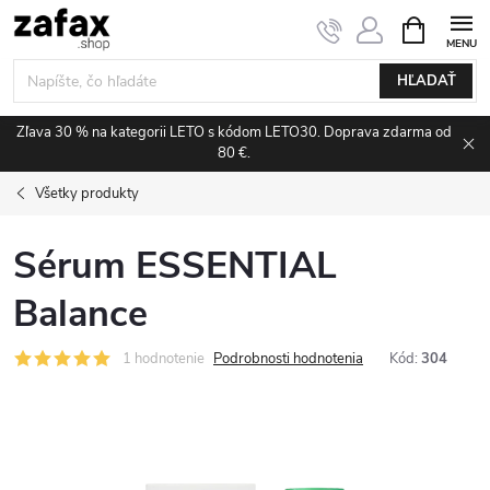
Prejsť na obsah
NÁKUPNÝ
HĽADAŤ
Zľava 30 % na kategorii LETO s kódom LETO30. Doprava zdarma od
80 €.
Všetky produkty
Sérum ESSENTIAL
Balance
1 hodnotenie
Podrobnosti hodnotenia
Kód:
304