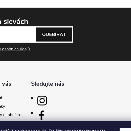
a slevách
ODEBÍRAT
 osobních údajů
 vás
Sledujte nás
ář
nky
y osobních