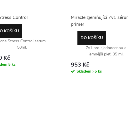
tress Control
Miracle zjemňující 7v1 séru
primer
O KOŠÍKU
DO KOŠÍKU
cne Stress Control sérum.
50ml.
7v1 pro sjednocenou a
jemnější pleť. 35 ml.
0 Kč
953 Kč
adem
5 ks
Skladem
>5 ks