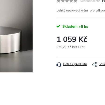
Neohodnoceno
P
Lehký opalovací krém pro citlivou
Skladem
>5 ks
1 059 Kč
875,21 Kč bez DPH
Měrná cena:
Dotaz k produktu
Sdíl