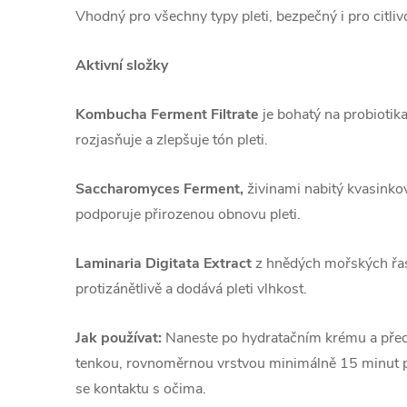
Vhodný pro všechny typy pleti, bezpečný i pro citlivo
Aktivní složky
Kombucha Ferment Filtrate
je bohatý na probiotika
rozjasňuje a zlepšuje tón pleti.
Saccharomyces Ferment,
živinami nabitý kvasinkov
podporuje přirozenou obnovu pleti.
Laminaria Digitata Extract
z hnědých mořských řas
protizánětlivě a dodává pleti vlhkost.
Jak používat:
Naneste po hydratačním krému a pře
tenkou, rovnoměrnou vrstvou minimálně 15 minut p
se kontaktu s očima.