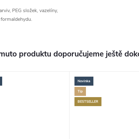
rviv, PEG složek, vazelíny,
 formaldehydu.
muto produktu doporučujeme ještě dok
Novinka
Tip
BESTSELLER