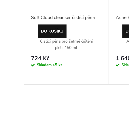
Soft Cloud cleanser čistící pěna
Acne S
DO KOŠÍKU
D
Čistící pěna pro šetrné čištění
A
pleti. 150 ml.
724 Kč
1 64
Skladem
>5 ks
Skl