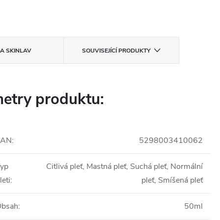
KA
SKINLAV
SOUVISEJÍCÍ PRODUKTY
etry produktu:
EAN
:
5298003410062
yp
Citlivá pleť, Mastná pleť, Suchá pleť, Normální
leti
:
pleť, Smíšená pleť
Obsah
:
50ml