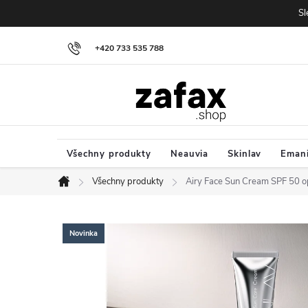
Přejít na obsah
Sl
+420 733 535 788
Všechny produkty
Neauvia
Skinlav
Eman
Všechny produkty
Airy Face Sun Cream SPF 50 o
Domů
Novinka