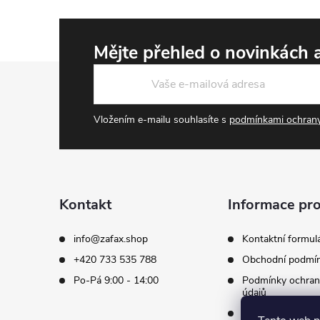
Mějte přehled o novinkách
Zápatí
Vložením e-mailu souhlasíte s
podmínkami ochrany
Kontakt
Informace pro
info
@
zafax.shop
Kontaktní formul
+420 733 535 788
Obchodní podmí
Po-Pá 9:00 - 14:00
Podmínky ochran
údajů
Doprava a platby