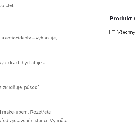
u pleť.
Produkt n
Všechny
 a antioxidanty – vyhlazuje,
ý extrakt, hydratuje a
 zklidňuje, působí
d make-upem. Rozetřete
řed vystavením slunci. Vyhněte