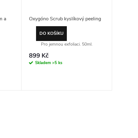
m a
Oxygóno Scrub kyslíkový peeling
DO KOŠÍKU
Pro jemnou exfoliaci. 50ml.
899 Kč
Skladem
>5 ks