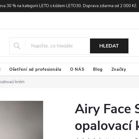
eva 30 % na kategorii LETO s kódem LETO30. Doprava zdarma od 2 000 Kč.
HLEDAT
i
Ošetření od profesionála
O NÁS
Blog
Značky
palovací krém
Airy Face
opalovací