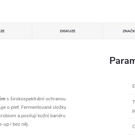
ZE
DISKUZE
ZNAČ
Param
rém
s širokospektrální ochranou
T
uje o pleť. Fermentované složky
p
robiom a posilují kožní bariéru
-up i bez něj.