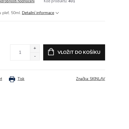
odrobnosti hodnocení
Kód produktu:
401
 pleť. 50ml.
Detailní informace
VLOŽIT DO KOŠÍKU
et
Tisk
Značka:
SKINLAV