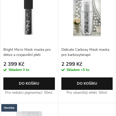
Nejprodávanější
Abecedně
Bright Micro Mask maska pro
Delicate Carboxy Mask maska
detox a rozjasnění pleti
pro karboxyterapii
2 399 Kč
2 299 Kč
Skladem
3 ks
Skladem
>5 ks
DO KOŠÍKU
DO KOŠÍKU
Pro redukci pigmentací. 50ml.
Pro okamžitý efekt. 50ml.
Novinka