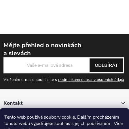
Ovládací prvky výpisu
Mějte přehled o novinkách
a slevách
Zápatí
ODEBÍRAT
Vložením e-mailu souhlasíte s
podmínkami ochrany osobních údajů
Kontakt
Tento web používá soubory cookie. Dalším procházením
Informace pro vás
tohoto webu vyjadřujete souhlas s jejich používáním.. Více