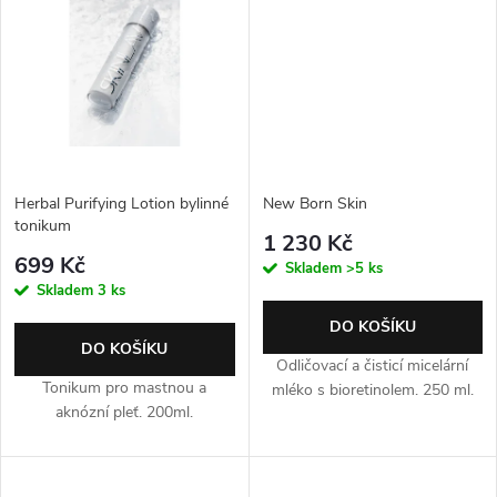
Herbal Purifying Lotion bylinné
New Born Skin
tonikum
1 230 Kč
699 Kč
Skladem
>5 ks
Skladem
3 ks
DO KOŠÍKU
DO KOŠÍKU
Odličovací a čisticí micelární
Tonikum pro mastnou a
mléko s bioretinolem. 250 ml.
aknózní pleť. 200ml.