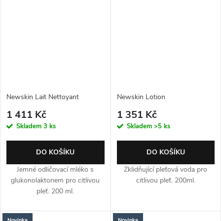
Newskin Lait Nettoyant
Newskin Lotion
1 411 Kč
1 351 Kč
Skladem
3 ks
Skladem
>5 ks
DO KOŠÍKU
DO KOŠÍKU
Jemné odličovací mléko s
Zklidňující pleťová voda pro
glukonolaktonem pro citlivou
citlivou pleť. 200ml.
pleť. 200 ml.
Novinka
Novinka