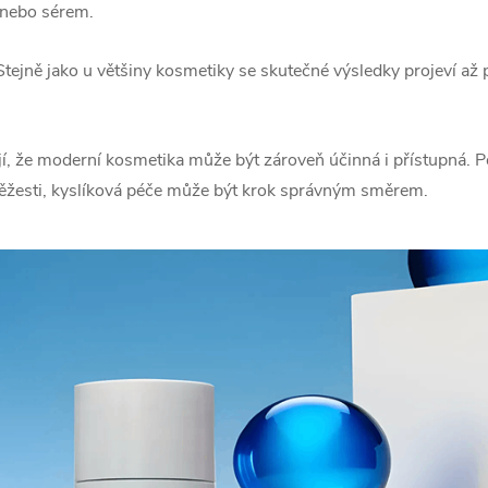
 nebo sérem.
se pravidelně dozvíte o našich
novinkách.
 Stejně jako u většiny kosmetiky se skutečné výsledky projeví až 
, že moderní kosmetika může být zároveň účinná i přístupná. P
ANO, MÁM ZÁJ
 svěžesti, kyslíková péče může být krok správným směrem.
Vložením e-mailu souhlasím s
podmínkami ochran