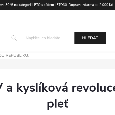
eva 30 % na kategorii LETO s kódem LETO30. Doprava zdarma od 2 000 Kč.
Všechny produkty
Neauvia
Skinlav
Emani
Oše
HLEDAT
OU REPUBLIKU.
a kyslíková revoluce
pleť