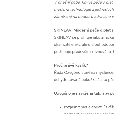
V dnešní době, kdy je péče o ple
moderní technologie a jednoduchos
zaměřené na podporu zdravého vz
SKINLAV: Moderní péče o pleť s 
SKINLAV se profiluje jako značka
okamžitý efekt, ale o dlouhodobou
potřebuje především rovnováhu, hy
Proč právě kyslík?
Řada Oxygóno staví na myšlence, 
dehydratovaná pokožka často působ
Oxygóno je navržena tak, aby p
rozjasnit pleť a dodat jí svěž