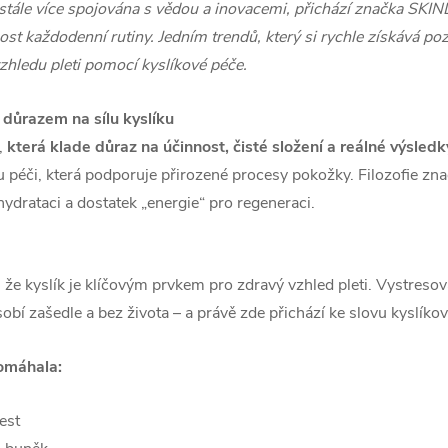
ť stále více spojována s vědou a inovacemi, přichází značka SKI
t každodenní rutiny. Jedním trendů, který si rychle získává po
hledu pleti pomocí kyslíkové péče.
důrazem na sílu kyslíku
,
která klade důraz na účinnost, čisté složení a reálné výsledk
 péči, která podporuje přirozené procesy pokožky. Filozofie zna
drataci a dostatek „energie“ pro regeneraci.
že kyslík je klíčovým prvkem pro zdravý vzhled pleti. Vystreso
í zašedle a bez života – a právě zde přichází ke slovu kyslíkov
omáhala:
est