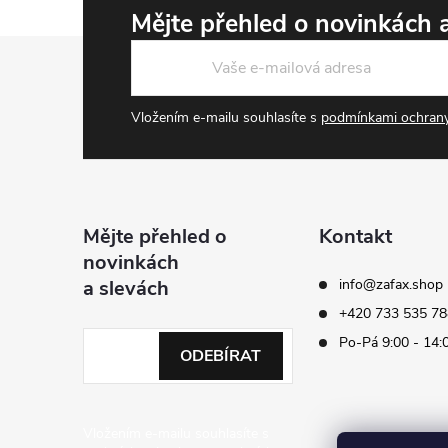
Mějte přehled o novinkách
Zápatí
Vložením e-mailu souhlasíte s
podmínkami ochrany
Mějte přehled o
Kontakt
novinkách
a slevách
info
@
zafax.shop
+420 733 535 78
Po-Pá 9:00 - 14:
ODEBÍRAT
Vložením e-mailu souhlasíte s