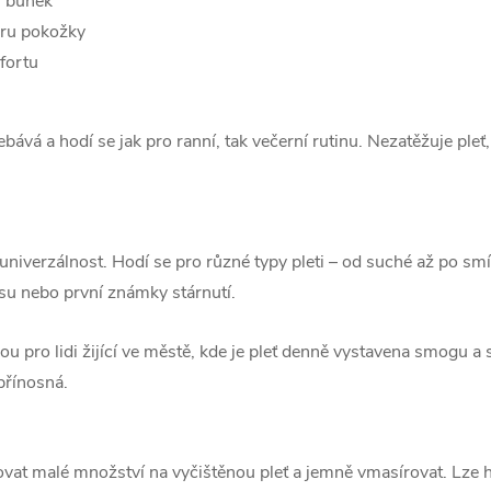
h buněk
turu pokožky
fortu
bává a hodí se jak pro ranní, tak večerní rutinu. Nezatěžuje pleť,
niverzálnost. Hodí se pro různé typy pleti – od suché až po smíš
asu nebo první známky stárnutí.
15% S
 pro lidi žijící ve městě, kde je pleť denně vystavena smogu a 
přínosná.
NA PRVNÍ N
kovat malé množství na vyčištěnou pleť a jemně vmasírovat. Lze
Přihlášením k odběru newslett
příjemnou
SLEVU 15%
na prvn