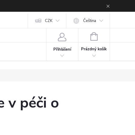
CZK
Čeština
tření od profesionála
O NÁS
Blog
Značky
NÁKUPNÍ KOŠÍK
Prázdný košík
Přihlášení
 v péči o