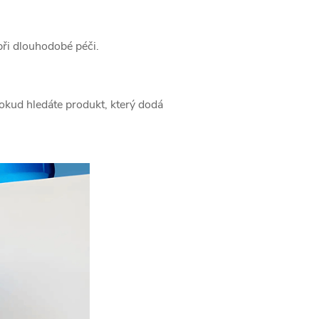
 akcích a
při dlouhodobé péči.
okud hledáte produkt, který dodá
EM
y osobních údajů.