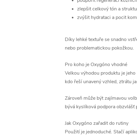
podpořit regeneraci kožníc
zlepšit celkový tón a struk
zvýšit hydrataci a pocit kom
Díky lehké textuře se snadno vstře
nebo problematickou pokožkou.
Pro koho je Oxygóno vhodné
Velkou výhodou produktu je jeho u
kdo řeší unavený vzhled, ztrátu j
Zároveň může být zajímavou volbou
bývá kyslíková podpora obzvlášť 
Jak Oxygóno zařadit do rutiny
Použití je jednoduché. Stačí apli