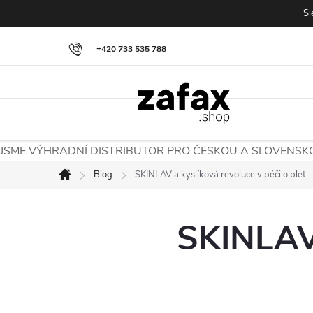
Přejít na obsah
Sl
+420 733 535 788
JSME VÝHRADNÍ DISTRIBUTOR PRO ČESKOU A SLOVENSK
Blog
SKINLAV a kyslíková revoluce v péči o pleť
Domů
SKINLAV 