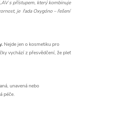
NLAV s přístupem, který kombinuje
zornost, je řada Oxygóno – řešení
y.
Nejde jen o kosmetiku pro
čky vychází z přesvědčení, že pleť
vaná, unavená nebo
á péče.