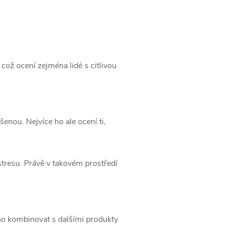
 což ocení zejména lidé s citlivou
enou. Nejvíce ho ale ocení ti,
×
LEVA
stresu. Právě v takovém prostředí
ÁKUP
 ho kombinovat s dalšími produkty
eru získáte
í nákup a ještě