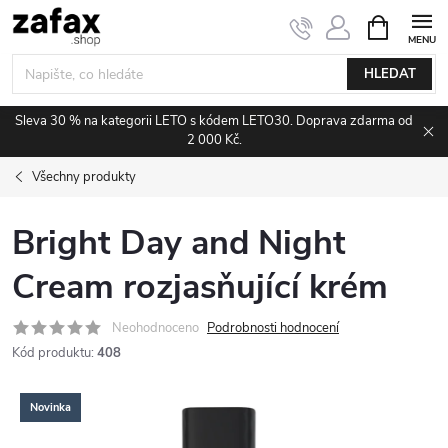
Přejít na obsah
NÁKUPNÍ 
HLEDAT
Sleva 30 % na kategorii LETO s kódem LETO30. Doprava zdarma od
2 000 Kč.
Všechny produkty
Bright Day and Night
Cream rozjasňující krém
Neohodnoceno
Podrobnosti hodnocení
Kód produktu:
408
Novinka