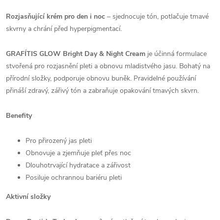
Rozjasňující krém pro den i noc
– sjednocuje tón, potlačuje tmavé
skvrny a chrání před hyperpigmentací.
GRAFÍTIS GLOW Bright Day & Night Cream
je účinná formulace
stvořená pro rozjasnění pleti a obnovu mladistvého jasu. Bohatý na
přírodní složky, podporuje obnovu buněk. Pravidelné používání
přináší zdravý, zářivý tón a zabraňuje opakování tmavých skvrn.
Benefity
Pro přirozený jas pleti
Obnovuje a zjemňuje pleť přes noc
Dlouhotrvající hydratace a zářivost
Posiluje ochrannou bariéru pleti
Aktivní složky