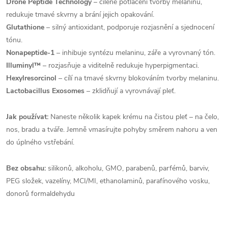
Drone Peptide Technology
– cílené potlačení tvorby melaninu,
redukuje tmavé skvrny a brání jejich opakování.
Glutathione
– silný antioxidant, podporuje rozjasnění a sjednocení
tónu.
Nonapeptide-1
– inhibuje syntézu melaninu, záře a vyrovnaný tón.
Illuminyl™
– rozjasňuje a viditelně redukuje hyperpigmentaci.
Hexylresorcinol
– cílí na tmavé skvrny blokováním tvorby melaninu.
Lactobacillus Exosomes
– zklidňují a vyrovnávají pleť.
Jak používat:
Naneste několik kapek krému na čistou pleť – na čelo,
nos, bradu a tváře. Jemně vmasírujte pohyby směrem nahoru a ven
do úplného vstřebání.
Bez obsahu:
silikonů, alkoholu, GMO, parabenů, parfémů, barviv,
PEG složek, vazelíny, MCI/MI, ethanolaminů, parafínového vosku,
donorů formaldehydu