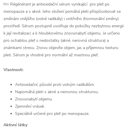
H+ Régénérant je antioxidační sérum vynikající pro pleť po
menopauze a s akné. Jeho složení pomáhá pleti přizpůsobovat se
změnám vnějšího (volné radikály) i vnitřního (hormonální změny)
prostředí. Sérum postupně uvolňuje do pokožky nezbytnou energii
k její revitalizaci a k hloubkovému znovunabytí objemu. Je určeno
pro ochablou pleť s nedostatky (akné, nerovná struktura) a
známkami stresu. Znovu objevíte objem, jas a příjemnou texturu
pleti. Sérum je vhodné pro normální až mastnou pleť.
Vlastnosti:
Antioxidační, působí proti volným radikálům.
Napomáhá pleti s akné a nerovnou strukturou.
Znovunabytí objemu.
Zjemnění vrásek.
Speciálně určené pro pleť po menopauze.
Aktivní látky
: