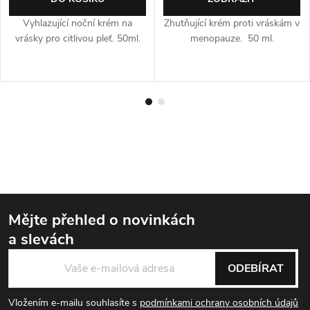
Vyhlazující noční krém na
Zhutňující krém proti vráskám v
vrásky pro citlivou pleť. 50ml.
menopauze. 50 ml.
Mějte přehled o novinkách
a slevách
Zápatí
ODEBÍRAT
Vložením e-mailu souhlasíte s
podmínkami ochrany osobních údajů