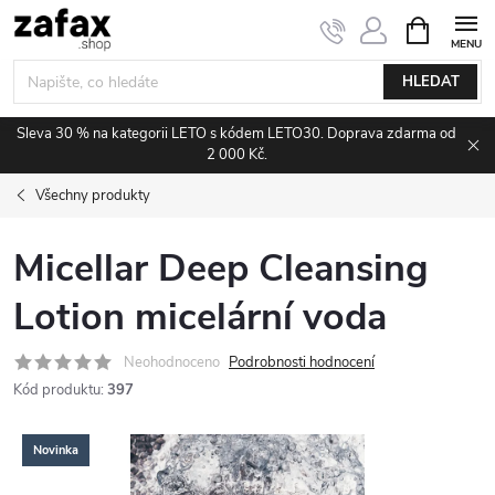
Přejít na obsah
NÁKUPNÍ 
HLEDAT
Sleva 30 % na kategorii LETO s kódem LETO30. Doprava zdarma od
2 000 Kč.
Všechny produkty
Micellar Deep Cleansing
Lotion micelární voda
Neohodnoceno
Podrobnosti hodnocení
Kód produktu:
397
Novinka