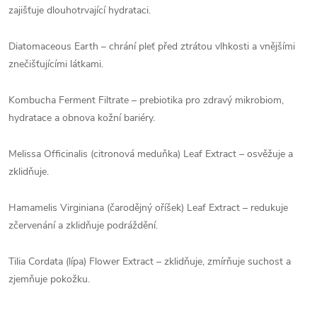
zajišťuje dlouhotrvající hydrataci.
Diatomaceous Earth – chrání pleť před ztrátou vlhkosti a vnějšími
znečišťujícími látkami.
Kombucha Ferment Filtrate – prebiotika pro zdravý mikrobiom,
hydratace a obnova kožní bariéry.
Melissa Officinalis (citronová meduňka) Leaf Extract – osvěžuje a
zklidňuje.
Hamamelis Virginiana (čarodějný oříšek) Leaf Extract – redukuje
zčervenání a zklidňuje podráždění.
Tilia Cordata (lípa) Flower Extract – zklidňuje, zmírňuje suchost a
zjemňuje pokožku.