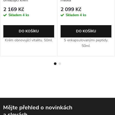
omlazující krém
maska
2 169 Kč
2 099 Kč
Skladem
4 ks
Skladem
4 ks
DO KOŠÍKU
DO KOŠÍKU
Krém obnovující vitalitu. 50ml.
S enkapsulovanými peptidy.
50ml.
Mějte přehled o novinkách
a slevách