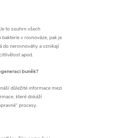
Je to souhrn všech
 bakterie v rovnováze, pak je
 do nerovnováhy a vznikají
itlivělost apod.
regeneraci buněk?
áší důležité informace mezi
mace, které dokáží
opravné“ procesy.