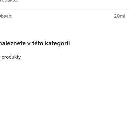
roduktu
:
Obsah
:
20ml
aleznete v této kategorii
 produkty