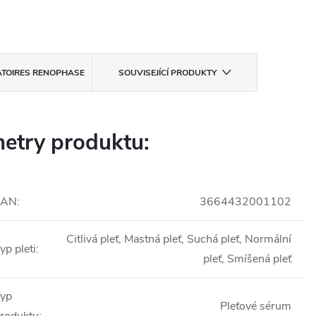
TOIRES RENOPHASE
SOUVISEJÍCÍ PRODUKTY
etry produktu:
EAN
:
3664432001102
Citlivá pleť, Mastná pleť, Suchá pleť, Normální
yp pleti
:
pleť, Smíšená pleť
yp
Pleťové sérum