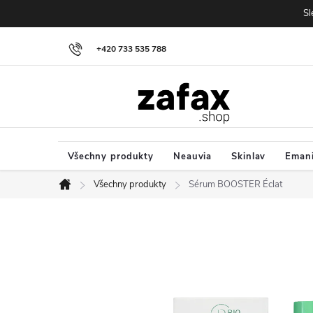
Přejít na obsah
Sl
+420 733 535 788
Všechny produkty
Neauvia
Skinlav
Eman
Všechny produkty
Sérum BOOSTER Éclat
Domů