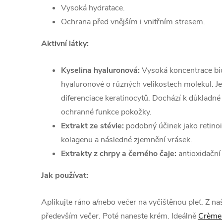
Vysoká hydratace.
Ochrana před vnějším i vnitřním stresem.
Aktivní látky:
Kyselina hyaluronová:
Vysoká koncentrace bio
hyaluronové o různých velikostech molekul. Je
diferenciace keratinocytů. Dochází k důkladné
ochranné funkce pokožky.
Extrakt ze stévie:
podobný účinek jako retino
kolagenu a následné zjemnění vrásek.
Extrakty z chrpy a černého čaje:
antioxidační
Jak používat:
Aplikujte ráno a/nebo večer na vyčištěnou pleť. Z 
především večer. Poté naneste krém. Ideálně
Crèm