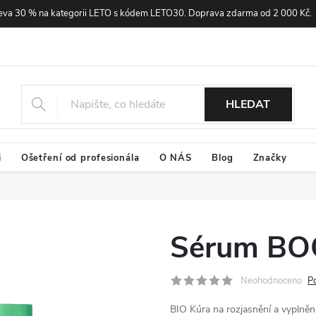
eva 30 % na kategorii LETO s kódem LETO30. Doprava zdarma od 2 000 Kč.
HLEDAT
i
Ošetření od profesionála
O NÁS
Blog
Značky
Sérum BO
Neohodnoceno
P
BIO Kúra na rozjasnění a vyplnění 