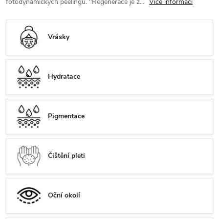
fotodynamických peelingů. "Regenerace je ž...
Více informací
Vrásky
Hydratace
Pigmentace
Čištění pleti
Oční okolí