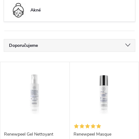
Akné
Řazení produktů
Doporučujeme
Nejlevnější
Výpis produktů
Nejdražší
Nejprodávanější
Abecedně
Renewpeel Gel Nettoyant
Renewpeel Masque