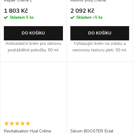
Repair Créme L
Retinol (AG) Créme
1 803 Kč
2 092 Kč
Skladem
5 ks
Skladem
>5 ks
DO KOŠÍKU
DO KOŠÍKU
Antioxidační krém pro obnovu
Vyhlazující krém na vrásky a
podrážděné pokožky. 50 ml.
nerovnou texturu pleti. 50 ml.
Revitalisation Hyal Créme
Sérum BOOSTER Éclat