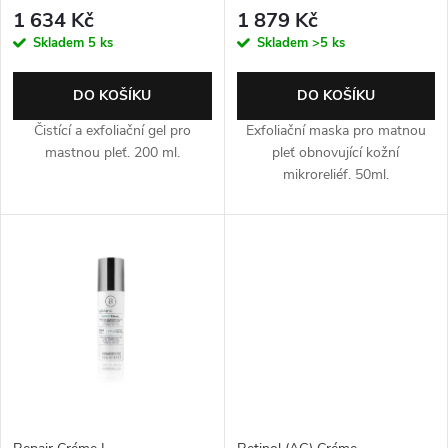
1 634 Kč
1 879 Kč
Skladem
5 ks
Skladem
>5 ks
DO KOŠÍKU
DO KOŠÍKU
Čistící a exfoliační gel pro
Exfoliační maska pro matnou
mastnou pleť. 200 ml.
pleť obnovující kožní
mikroreliéf. 50ml.