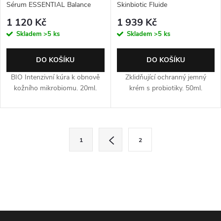
Sérum ESSENTIAL Balance
Skinbiotic Fluide
1 120 Kč
1 939 Kč
Skladem
>5 ks
Skladem
>5 ks
DO KOŠÍKU
DO KOŠÍKU
BIO Intenzivní kúra k obnově
Zklidňující ochranný jemný
kožního mikrobiomu. 20ml.
krém s probiotiky. 50ml.
Ovládací prvky výpisu
Stránkování
1
2