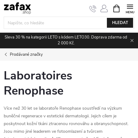
Přejít na obsah
NÁKUPNÍ 
HLEDAT
Sleva 30 % na kategorii LETO s kódem LETO30. Doprava zdarma od
2 000 Kč.
Prodávané značky
Laboratoires
Renophase
Více než 30 let se laboratoře Renophase soustředí na výzkum
buněčné regenerace v estetické dermatologii. Jejich cílem je
poskytnout kožní tkáni ztracenou rovnováhu a obranyschopnost.
Jsou mimo jiné leaderem ve fotoomlazení a tvůrcem